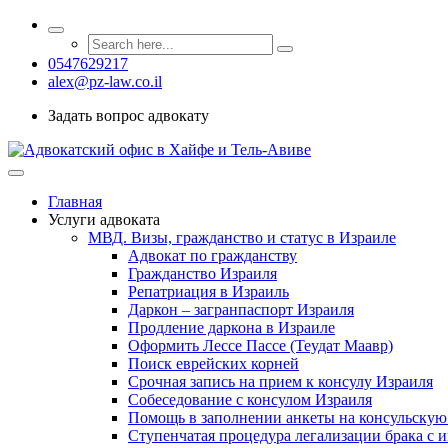
0547629217
alex@pz-law.co.il
Задать вопрос адвокату
Главная
Услуги адвоката
МВД. Визы, гражданство и статус в Израиле
Адвокат по гражданству
Гражданство Израиля
Репатриация в Израиль
Даркон – загранпаспорт Израиля
Продление даркона в Израиле
Оформить Лессе Пассе (Теудат Маавр)
Поиск еврейских корней
Срочная запись на прием к консулу Израиля
Собеседование с консулом Израиля
Помощь в заполнении анкеты на консульскую
Ступенчатая процедура легализации брака с 