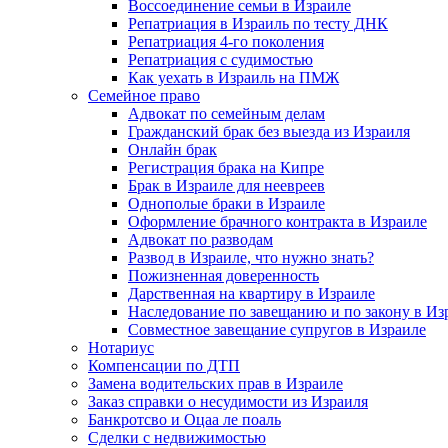
Воссоединение семьи в Израиле
Репатриация в Израиль по тесту ДНК
Репатриация 4-го поколения
Репатриация с судимостью
Как уехать в Израиль на ПМЖ
Семейное право
Адвокат по семейным делам
Гражданский брак без выезда из Израиля
Онлайн брак
Регистрация брака на Кипре
Брак в Израиле для неевреев
Однополые браки в Израиле
Оформление брачного контракта в Израиле
Адвокат по разводам
Развод в Израиле, что нужно знать?
Пожизненная доверенность
Дарственная на квартиру в Израиле
Наследование по завещанию и по закону в Из
Совместное завещание супругов в Израиле
Нотариус
Компенсации по ДТП
Замена водительских прав в Израиле
Заказ справки о несудимости из Израиля
Банкротсво и Оцаа ле поаль
Сделки с недвижимостью