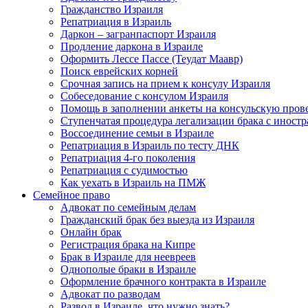
Гражданство Израиля
Репатриация в Израиль
Даркон – загранпаспорт Израиля
Продление даркона в Израиле
Оформить Лессе Пассе (Теудат Маавр)
Поиск еврейских корней
Срочная запись на прием к консулу Израиля
Собеседование с консулом Израиля
Помощь в заполнении анкеты на консульскую пров
Ступенчатая процедура легализации брака с иност
Воссоединение семьи в Израиле
Репатриация в Израиль по тесту ДНК
Репатриация 4-го поколения
Репатриация с судимостью
Как уехать в Израиль на ПМЖ
Семейное право
Адвокат по семейным делам
Гражданский брак без выезда из Израиля
Онлайн брак
Регистрация брака на Кипре
Брак в Израиле для неевреев
Однополые браки в Израиле
Оформление брачного контракта в Израиле
Адвокат по разводам
Развод в Израиле, что нужно знать?