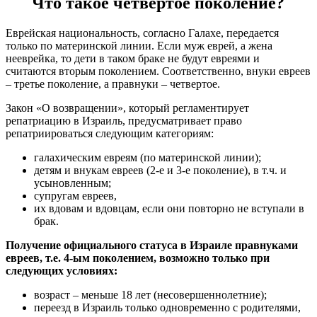
Что такое четвертое поколение?
Еврейская национальность, согласно Галахе, передается
только по материнской линии. Если муж еврей, а жена
нееврейка, то дети в таком браке не будут евреями и
считаются вторым поколением. Соответственно, внуки евреев
– третье поколение, а правнуки – четвертое.
Закон «О возвращении», который регламентирует
репатриацию в Израиль, предусматривает право
репатриироваться следующим категориям:
галахическим евреям (по материнской линии);
детям и внукам евреев (2-е и 3-е поколение), в т.ч. и
усыновленным;
супругам евреев,
их вдовам и вдовцам, если они повторно не вступали в
брак.
Получение официального статуса в Израиле правнуками
евреев, т.е. 4-ым поколением, возможно только при
следующих условиях:
возраст – меньше 18 лет (несовершеннолетние);
переезд в Израиль только одновременно с родителями,