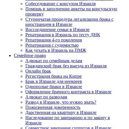
Собеседование с консулом Израиля
Помощь в заполнении анкеты на консульскую
проверку
Ступенчатая процедура легализации брака с
иностранцем в Израиле
Воссоединение семьи в Израиле
Репатриация в Израиль по тесту ДНК
Репатриация 4-го поколения
Репатриация с судимостью
Как уехать в Израиль на ПМЖ
Семейное право
Адвокат по семейным делам
Гражданский брак без выезда из Израиля
Онлайн брак
Регистрация брака на Кипре
Брак в Израиле для неевреев
Однополые браки в Израиле
Оформление брачного контракта в Израиле
Адвокат по разводам
Развод в Израиле, что нужно знать?
Пожизненная доверенность
Дарственная на квартиру в Израиле
Наследование по завещанию и по закону в
Израиле
Совместное завещание супругов в Израиле