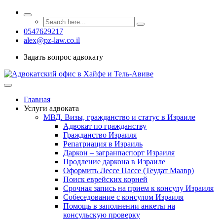
0547629217
alex@pz-law.co.il
Задать вопрос адвокату
Главная
Услуги адвоката
МВД. Визы, гражданство и статус в Израиле
Адвокат по гражданству
Гражданство Израиля
Репатриация в Израиль
Даркон – загранпаспорт Израиля
Продление даркона в Израиле
Оформить Лессе Пассе (Теудат Маавр)
Поиск еврейских корней
Срочная запись на прием к консулу Израиля
Собеседование с консулом Израиля
Помощь в заполнении анкеты на
консульскую проверку