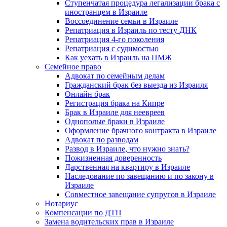
Ступенчатая процедура легализации брака с
иностранцем в Израиле
Воссоединение семьи в Израиле
Репатриация в Израиль по тесту ДНК
Репатриация 4-го поколения
Репатриация с судимостью
Как уехать в Израиль на ПМЖ
Семейное право
Адвокат по семейным делам
Гражданский брак без выезда из Израиля
Онлайн брак
Регистрация брака на Кипре
Брак в Израиле для неевреев
Однополые браки в Израиле
Оформление брачного контракта в Израиле
Адвокат по разводам
Развод в Израиле, что нужно знать?
Пожизненная доверенность
Дарственная на квартиру в Израиле
Наследование по завещанию и по закону в
Израиле
Совместное завещание супругов в Израиле
Нотариус
Компенсации по ДТП
Замена водительских прав в Израиле