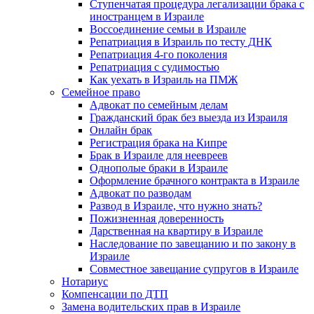
Ступенчатая процедура легализации брака с
иностранцем в Израиле
Воссоединение семьи в Израиле
Репатриация в Израиль по тесту ДНК
Репатриация 4-го поколения
Репатриация с судимостью
Как уехать в Израиль на ПМЖ
Семейное право
Адвокат по семейным делам
Гражданский брак без выезда из Израиля
Онлайн брак
Регистрация брака на Кипре
Брак в Израиле для неевреев
Однополые браки в Израиле
Оформление брачного контракта в Израиле
Адвокат по разводам
Развод в Израиле, что нужно знать?
Пожизненная доверенность
Дарственная на квартиру в Израиле
Наследование по завещанию и по закону в
Израиле
Совместное завещание супругов в Израиле
Нотариус
Компенсации по ДТП
Замена водительских прав в Израиле