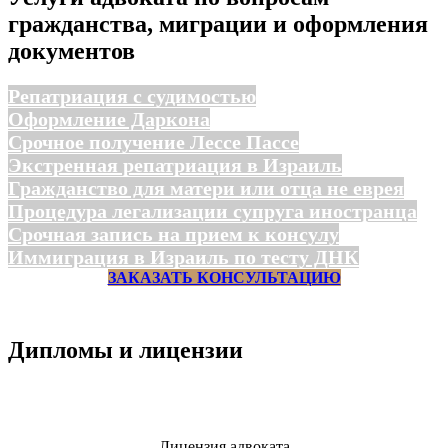
гражданства, миграции и оформления
документов
Репатриация с судимостью
Оформление Даркона
Срочное получение Лессе Пассе
Экстренная репатриация в Израиль
Гражданство для матери или отца не еврея
Процедура легализации супруга иностранца
Срочная запись на прием к консулу
Иммиграция в Израиль по тесту ДНК
ЗАКАЗАТЬ КОНСУЛЬТАЦИЮ
Дипломы и лицензии
Лицензия адвоката