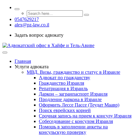
0547629217
alex@pz-law.co.il
Задать вопрос адвокату
Главная
Услуги адвоката
МВД. Визы, гражданство и статус в Израиле
Адвокат по гражданству
Гражданство Израиля
Репатриация в Израиль
Даркон – загранпаспорт Израиля
Продление даркона в Израиле
Оформить Лессе Пассе (Теудат Маавр)
Поиск еврейских корней
Срочная запись на прием к консулу Израиля
Собеседование с консулом Израиля
Помощь в заполнении анкеты на
консульскую проверку