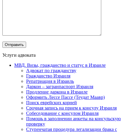
Услуги адвоката
МВД. Визы, гражданство и статус в Израиле
Адвокат по гражданству
Гражданство Израиля
Репатриация в Израиль
Даркон – загранпаспорт Израиля
Продление даркона в Израиле
Оформить Лессе Пассе (Теудат Маавр)
Поиск еврейских корней
Срочная запись на прием к консулу Израиля
Собеседование с консулом Израиля
Помощь в заполнении анкеты на консульскую
проверку
Ступенчатая процедура легализации брака с