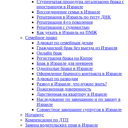
Ступенчатая процедура легализации брака с
иностранцем в Израиле
Воссоединение семьи в Израиле
Репатриация в Израиль по тесту ДНК
Репатриация 4-го поколения
Репатриация с судимостью
Как уехать в Израиль на ПМЖ
Семейное право
Адвокат по семейным делам
Гражданский брак без выезда из Израиля
Онлайн брак
Регистрация брака на Кипре
Брак в Израиле для неевреев
Однополые браки в Израиле
Оформление брачного контракта в Израиле
Адвокат по разводам
Развод в Израиле, что нужно знать?
Пожизненная доверенность
Дарственная на квартиру в Израиле
Наследование по завещанию и по закону в
Израиле
Совместное завещание супругов в Израиле
Нотариус
Компенсации по ДТП
Замена водительских прав в Израиле