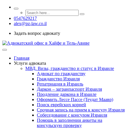
0547629217
alex@pz-law.co.il
Задать вопрос адвокату
Главная
Услуги адвоката
МВД. Визы, гражданство и статус в Израиле
Адвокат по гражданству
Гражданство Израиля
Репатриация в Израиль
Даркон – загранпаспорт Израиля
Продление даркона в Израиле
Оформить Лессе Пассе (Теудат Маавр)
Поиск еврейских корней
Срочная запись на прием к консулу Израиля
Собеседование с консулом Израиля
Помощь в заполнении анкеты на
консульскую проверку