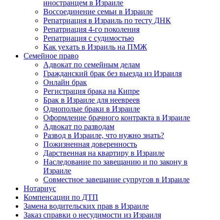
иностранцем в Израиле
Воссоединение семьи в Израиле
Репатриация в Израиль по тесту ДНК
Репатриация 4-го поколения
Репатриация с судимостью
Как уехать в Израиль на ПМЖ
Семейное право
Адвокат по семейным делам
Гражданский брак без выезда из Израиля
Онлайн брак
Регистрация брака на Кипре
Брак в Израиле для неевреев
Однополые браки в Израиле
Оформление брачного контракта в Израиле
Адвокат по разводам
Развод в Израиле, что нужно знать?
Пожизненная доверенность
Дарственная на квартиру в Израиле
Наследование по завещанию и по закону в
Израиле
Совместное завещание супругов в Израиле
Нотариус
Компенсации по ДТП
Замена водительских прав в Израиле
Заказ справки о несудимости из Израиля