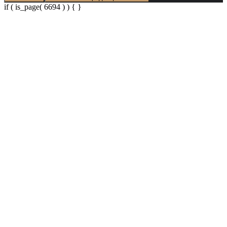
if ( is_page( 6694 ) ) {
}