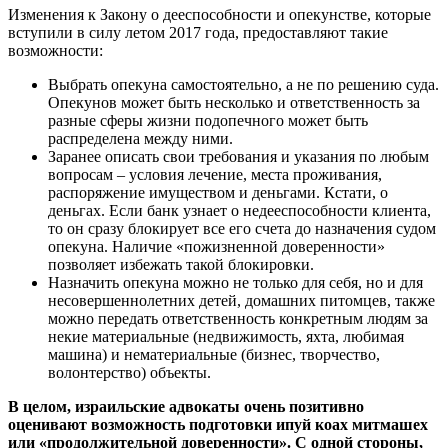
Изменения к Закону о дееспособности и опекунстве, которые
вступили в силу летом 2017 года, предоставляют такие
возможности:
Выбрать опекуна самостоятельно, а не по решению суда.
Опекунов может быть несколько и ответственность за
разные сферы жизни подопечного может быть
распределена между ними.
Заранее описать свои требования и указания по любым
вопросам – условия лечение, места проживания,
распоряжение имуществом и деньгами. Кстати, о
деньгах. Если банк узнает о недееспособности клиента,
то он сразу блокирует все его счета до назначения судом
опекуна. Наличие «пожизненной доверенности»
позволяет избежать такой блокировки.
Назначить опекуна можно не только для себя, но и для
несовершеннолетних детей, домашних питомцев, также
можно передать ответственность конкретным людям за
некие материальные (недвижимость, яхта, любимая
машина) и нематериальные (бизнес, творчество,
волонтерство) объекты.
В целом, израильские адвокаты очень позитивно
оценивают возможность подготовки
ипуй коах митмашех
или
«продолжительной доверенности». С одной стороны,