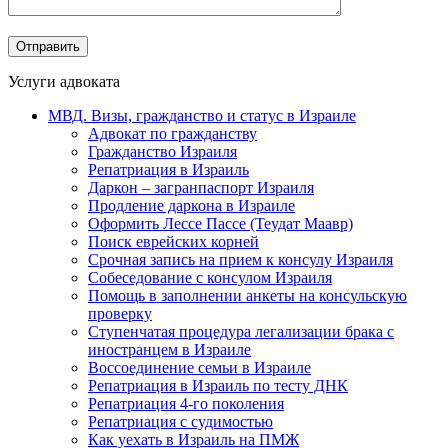
Услуги адвоката
МВД. Визы, гражданство и статус в Израиле
Адвокат по гражданству
Гражданство Израиля
Репатриация в Израиль
Даркон – загранпаспорт Израиля
Продление даркона в Израиле
Оформить Лессе Пассе (Теудат Маавр)
Поиск еврейских корней
Срочная запись на прием к консулу Израиля
Собеседование с консулом Израиля
Помощь в заполнении анкеты на консульскую
проверку
Ступенчатая процедура легализации брака с
иностранцем в Израиле
Воссоединение семьи в Израиле
Репатриация в Израиль по тесту ДНК
Репатриация 4-го поколения
Репатриация с судимостью
Как уехать в Израиль на ПМЖ