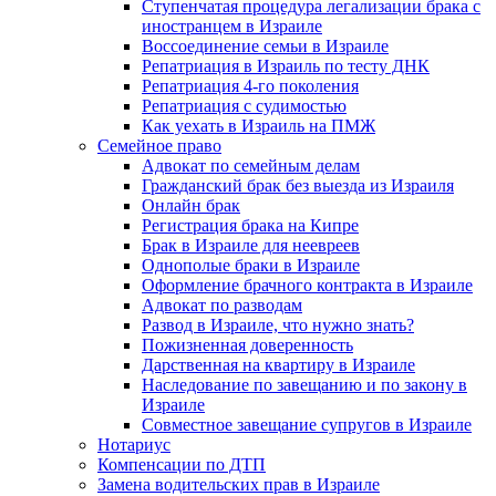
Ступенчатая процедура легализации брака с
иностранцем в Израиле
Воссоединение семьи в Израиле
Репатриация в Израиль по тесту ДНК
Репатриация 4-го поколения
Репатриация с судимостью
Как уехать в Израиль на ПМЖ
Семейное право
Адвокат по семейным делам
Гражданский брак без выезда из Израиля
Онлайн брак
Регистрация брака на Кипре
Брак в Израиле для неевреев
Однополые браки в Израиле
Оформление брачного контракта в Израиле
Адвокат по разводам
Развод в Израиле, что нужно знать?
Пожизненная доверенность
Дарственная на квартиру в Израиле
Наследование по завещанию и по закону в
Израиле
Совместное завещание супругов в Израиле
Нотариус
Компенсации по ДТП
Замена водительских прав в Израиле