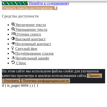
Call Now Button
Перейти к содержимому
Открыть панель инструментов
Средства доступности
Увеличение текста
Уменьшение текста
Оттенки серого
Высокий контраст
Негативный контраст
Светлый фон
Подчёркивание ссылок
Читабельный шрифт
Сброс
На этом сайте мы используем файлы cookie для улучшения
качества просмотра и анализа использования сайта.
Принять
Отклонить
Политика конфиденциальности
if ( is_page( 6694 ) ) {
}