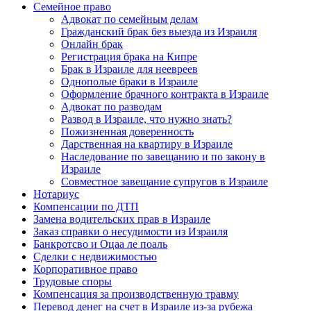
Семейное право
Адвокат по семейным делам
Гражданский брак без выезда из Израиля
Онлайн брак
Регистрация брака на Кипре
Брак в Израиле для неевреев
Однополые браки в Израиле
Оформление брачного контракта в Израиле
Адвокат по разводам
Развод в Израиле, что нужно знать?
Пожизненная доверенность
Дарственная на квартиру в Израиле
Наследование по завещанию и по закону в
Израиле
Совместное завещание супругов в Израиле
Нотариус
Компенсации по ДТП
Замена водительских прав в Израиле
Заказ справки о несудимости из Израиля
Банкротсво и Оцаа ле поаль
Сделки с недвижимостью
Корпоративное право
Трудовые споры
Компенсация за производственную травму
Перевод денег на счет в Израиле из-за рубежа