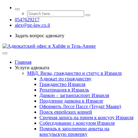
0547629217
alex@pz-law.co.il
Задать вопрос адвокату
Главная
Услуги адвоката
МВД. Визы, гражданство и статус в Израиле
Адвокат по гражданству
Гражданство Израиля
Репатриация в Израиль
Даркон – загранпаспорт Израиля
Продление даркона в Израиле
Оформить Лессе Пассе (Теудат Маавр)
Поиск еврейских корней
Срочная запись на прием к консулу Израиля
Собеседование с консулом Израиля
Помощь в заполнении анкеты на
консульскую проверку