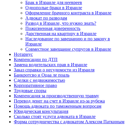
Брак в Израиле для неевреев
Однополые браки в Израиле
Оформление брачного контракта в Израиле
Адвокат по разводам
Развод в Израиле, что нужно знать?
Пожизненная доверенность
Дарственная на квартиру в Израиле
Наследование по завещанию и по закону в
Израиле
Совместное завещание супругов в Израиле
Нотариус
Компенсации по ДТП
Замена водительских прав в Израиле
Заказ справки о несудимости из Израиля
Банкротсво и Оцаа ле поаль
Сделки с недвижимостью
Корпоративное право
Трудовые споры
Компенсация за производственную травму
Перевод денег на счет в Израиле из-за рубежа
Помощь адвоката по таможенным вопросам
Юридическая консультация
Сколько стоят услуги адвоката в Израиле
Форма сотрудничества с адвокатом Алексом Паткиным