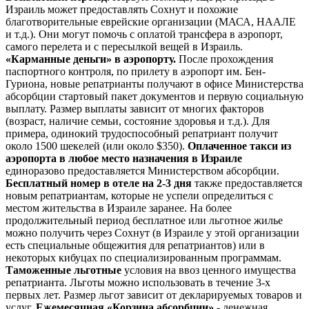
Израиль может предоставлять Сохнут и похожие
благотворительные еврейские организации (МАСА, НААЛЕ
и т.д.). Они могут помочь с оплатой трансфера в аэропорт,
самого перелета и с пересылкой вещей в Израиль.
«Карманные деньги» в аэропорту.
После прохождения
паспортного контроля, по прилету в аэропорт им. Бен-
Гуриона, новые репатрианты получают в офисе Министерства
абсорбции стартовый пакет документов и первую социальную
выплату. Размер выплаты зависит от многих факторов
(возраст, наличие семьи, состояние здоровья и т.д.). Для
примера, одинокий трудоспособный репатриант получит
около 1500 шекелей (или около $350).
Оплаченное такси из
аэропорта в любое место назначения в Израиле
единоразово предоставляется Министерством абсорбции.
Бесплатный номер в отеле на 2-3 дня
также предоставляется
новым репатриантам, которые не успели определиться с
местом жительства в Израиле заранее. На более
продолжительный период бесплатное или льготное жилье
можно получить через Сохнут (в Израиле у этой организации
есть специальные общежития для репатриантов) или в
некоторых кибуцах по специализированным программам.
Таможенные льготные
условия на ввоз ценного имущества
репатрианта. Льготы можно использовать в течение 3-х
первых лет. Размер льгот зависит от декларируемых товаров и
услуг.
Ежемесячная «Корзина абсорбции»
‑ денежная