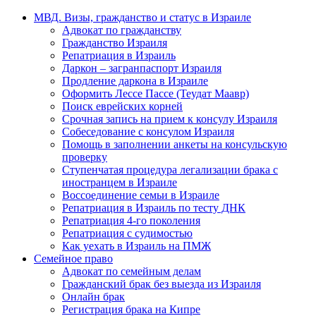
МВД. Визы, гражданство и статус в Израиле
Адвокат по гражданству
Гражданство Израиля
Репатриация в Израиль
Даркон – загранпаспорт Израиля
Продление даркона в Израиле
Оформить Лессе Пассе (Теудат Маавр)
Поиск еврейских корней
Срочная запись на прием к консулу Израиля
Собеседование с консулом Израиля
Помощь в заполнении анкеты на консульскую
проверку
Ступенчатая процедура легализации брака с
иностранцем в Израиле
Воссоединение семьи в Израиле
Репатриация в Израиль по тесту ДНК
Репатриация 4-го поколения
Репатриация с судимостью
Как уехать в Израиль на ПМЖ
Семейное право
Адвокат по семейным делам
Гражданский брак без выезда из Израиля
Онлайн брак
Регистрация брака на Кипре