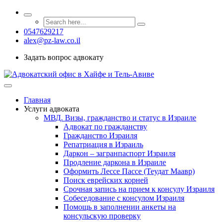
0547629217
alex@pz-law.co.il
Задать вопрос адвокату
Главная
Услуги адвоката
МВД. Визы, гражданство и статус в Израиле
Адвокат по гражданству
Гражданство Израиля
Репатриация в Израиль
Даркон – загранпаспорт Израиля
Продление даркона в Израиле
Оформить Лессе Пассе (Теудат Маавр)
Поиск еврейских корней
Срочная запись на прием к консулу Израиля
Собеседование с консулом Израиля
Помощь в заполнении анкеты на
консульскую проверку