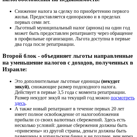
Снижение налога за сделку по приобретению первого
жилья. Предоставляется единоразово и в пределах
первых семи лет.
Льготный муниципальный налог (арнона) на один год
может быть предоставлен репатрианту через обращение
в профильные организации. Льгота доступна в первые
два года после репатриации.
Второй блок ‑ объединяет льготы направленные
на уменьшение налогов с доходов, полученных в
Израиле:
Это дополнительные льготные единицы
(некудот
зикуй)
, снижающие размер подоходного налога.
Действует в первые 3,5 года с момента репатриации.
Размер некудот зикуй на текущий год можно
посмотреть
здесь
.
А также новый репатриант в течение первых 20 лет
имеет полное освобождение от налогообложения
прибыли со своих валютных сбережений. Здесь есть
несколько условий: данные сбережения должны быть
«привезены» из другой страны, деньги должны быть
размещены в израильском банке и не позднее, чем через