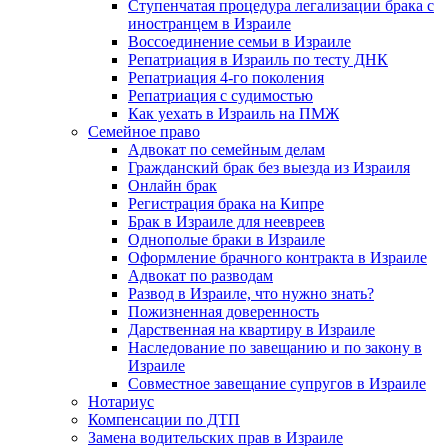
Ступенчатая процедура легализации брака с
иностранцем в Израиле
Воссоединение семьи в Израиле
Репатриация в Израиль по тесту ДНК
Репатриация 4-го поколения
Репатриация с судимостью
Как уехать в Израиль на ПМЖ
Семейное право
Адвокат по семейным делам
Гражданский брак без выезда из Израиля
Онлайн брак
Регистрация брака на Кипре
Брак в Израиле для неевреев
Однополые браки в Израиле
Оформление брачного контракта в Израиле
Адвокат по разводам
Развод в Израиле, что нужно знать?
Пожизненная доверенность
Дарственная на квартиру в Израиле
Наследование по завещанию и по закону в
Израиле
Совместное завещание супругов в Израиле
Нотариус
Компенсации по ДТП
Замена водительских прав в Израиле